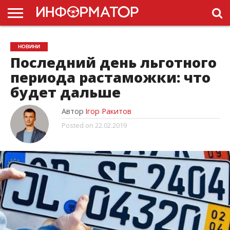
ГОЛОВНА
НОВИНИ
ПДР
НОВИНИ
УКРАЇНИ
РЕКЛАМА
ПРОЕКТЫ
Последний день льготного
периода растаможки: что
будет дальше
Автор
Ігор Ракитов
Posted on
22.02.2019