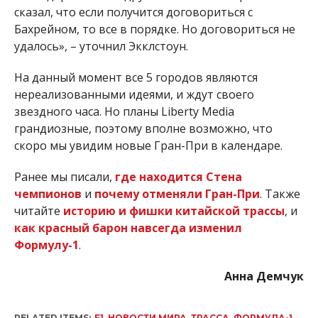
сказал, что если получится договориться с
Бахрейном, то все в порядке. Но договориться не
удалось», – уточнил Экклстоун.
На данный момент все 5 городов являются
нереализованными идеями, и ждут своего
звездного часа. Но планы Liberty Media
грандиозные, поэтому вполне возможно, что
скоро мы увидим новые Гран-При в календаре.
Ранее мы писали,
где находится Стена
чемпионов
и
почему отменяли Гран-При
. Также
читайте
историю и фишки китайской трассы
, и
как красный барон навсегда изменил
Формулу-1
.
Анна Демчук
RELATED ITEMS:
F1
,
НОВОСТИ МИРА
,
ТРАССА
,
ФОРМУЛА-1