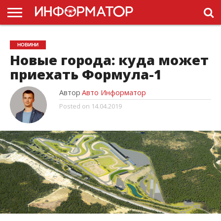
ГОЛОВНА
НОВИНИ
ПДР
НОВИНИ
УКРАЇНИ
РЕКЛАМА
ПРОЕКТЫ
Новые города: куда может
приехать Формула-1
Автор
Авто Информатор
Posted on
14.04.2019