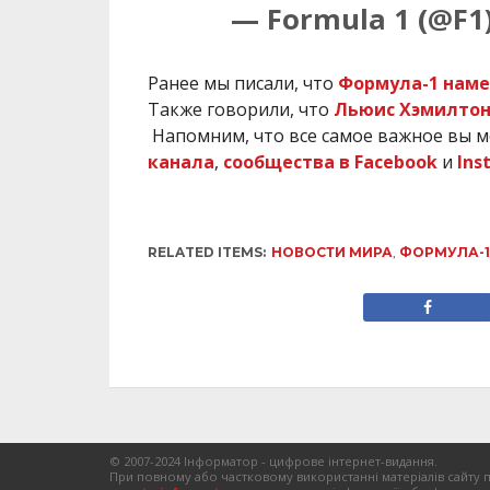
— Formula 1 (@F1
Ранее мы писали, что
Формула-1 наме
Также говорили, что
Льюис Хэмилтон
Напомним, что все самое важное вы м
канала
,
сообщества в Facebook
и
Ins
RELATED ITEMS:
НОВОСТИ МИРА
,
ФОРМУЛА-1
© 2007-2024 Інформатор - цифрове інтернет-видання.
При повному або частковому використанні матеріалів сайту 