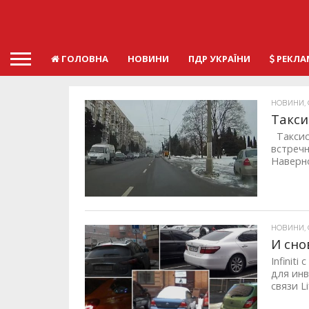
ГОЛОВНА
НОВИНИ
ПДР УКРАЇНИ
РЕКЛА
НОВИНИ, О
Такси
Таксист
встреч
Наверно
НОВИНИ, 
И сно
Infinit
для ин
связи Li