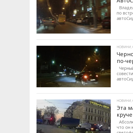
АвтоС
Владел
по встр
автоСид
НОВИНИ, О
Черно
по-че
Черный 
совести
автоСид
НОВИНИ, 
Эта м
круче
Абсолю
что он 
светофор