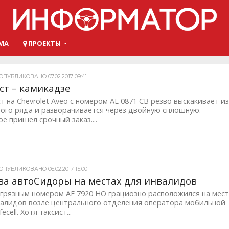
МА
ПРОЕКТЫ
ПУБЛИКОВАНО 07.02.2017 09:41
ст – камикадзе
 на Chevrolet Aveo с номером АЕ 0871 СВ резво выскакивает и
ного ряда и разворачивается через двойную сплошную.
е пришел срочный заказ....
ОПУБЛИКОВАНО 06.02.2017 15:00
ва автоСидоры на местах для инвалидов
i с грязным номером АЕ 7920 НО грациозно расположился на мес
валидов возле центрального отделения оператора мобильной
fecell. Хотя таксист...