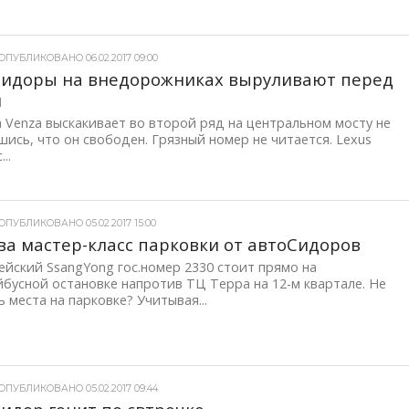
ОПУБЛИКОВАНО 06.02.2017 09:00
Сидоры на внедорожниках выруливают перед
м
Venza выскакивает во второй ряд на центральном мосту не
ись, что он свободен. Грязный номер не читается. Lexus
..
ОПУБЛИКОВАНО 05.02.2017 15:00
ва мастер-класс парковки от автоСидоров
йский SsangYong гос.номер 2330 стоит прямо на
бусной остановке напротив ТЦ Терра на 12-м квартале. Не
 места на парковке? Учитывая...
ОПУБЛИКОВАНО 05.02.2017 09:44