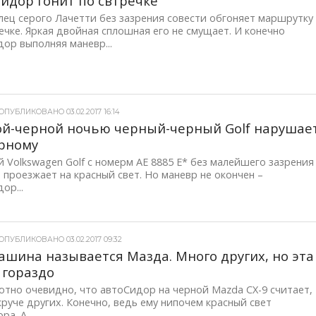
идор гонит по свтречке
ец серого Лачетти без зазрения совести обгоняет маршрутку
ечке. Яркая двойная сплошная его не смущает. И конечно
ор выполняя маневр...
ПУБЛИКОВАНО 03.02.2017 16:14
й-черной ночью черный-черный Golf нарушае
рному
Volkswagen Golf с номерм AE 8885 Е* без малейшего зазрения
 проезжает на красный свет. Но маневр не окончен –
ор...
ОПУБЛИКОВАНО 03.02.2017 09:32
ашина называется Мазда. Много других, но эта
 гораздо
тно очевидно, что автоСидор на черной Mazda CX-9 считает,
круче других. Конечно, ведь ему нипочем красный свет
а. А...