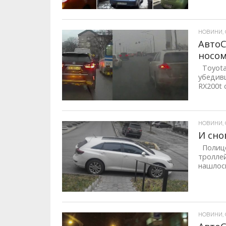
НОВИНИ, 
Авто
носо
Toyota 
убедивш
RX200t с.
НОВИНИ, 
И сно
Полице
троллей
нашлось
НОВИНИ, 