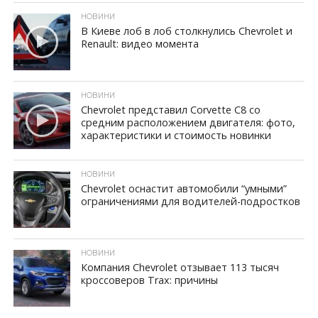
НОВИНИ
В Киеве лоб в лоб столкнулись Chevrolet и
Renault: видео момента
ID, "post_views_count", true); if ( $post_views >= 1) { ?>
НОВИНИ
Chevrolet представил Corvette C8 со
средним расположением двигателя: фото,
характеристики и стоимость новинки
ID, "post_views_count", true); if ( $post_views >= 1) { ?>
НОВИНИ
Chevrolet оснастит автомобили “умными”
ограничениями для водителей-подростков
ID, "post_views_count", true); if ( $post_views >= 1) { ?>
НОВИНИ
Компания Chevrolet отзывает 113 тысяч
кроссоверов Trax: причины
ID, "post_views_count", true); if ( $post_views >= 1) { ?>