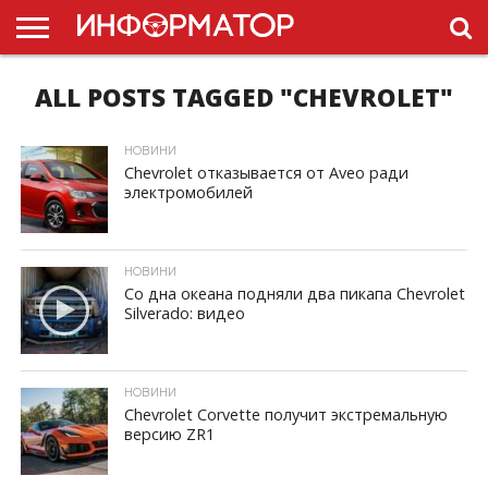
ALL POSTS TAGGED "CHEVROLET"
ГОЛОВНА
НОВИНИ
ПДР
УКРАЇНИ
РЕКЛАМА
ПРОЕКТЫ
НОВИНИ
Chevrolet отказывается от Aveo ради
электромобилей
ID, "post_views_count", true); if ( $post_views >= 1) { ?>
НОВИНИ
Со дна океана подняли два пикапа Chevrolet
Silverado: видео
ID, "post_views_count", true); if ( $post_views >= 1) { ?>
НОВИНИ
Chevrolet Corvette получит экстремальную
версию ZR1
ID, "post_views_count", true); if ( $post_views >= 1) { ?>