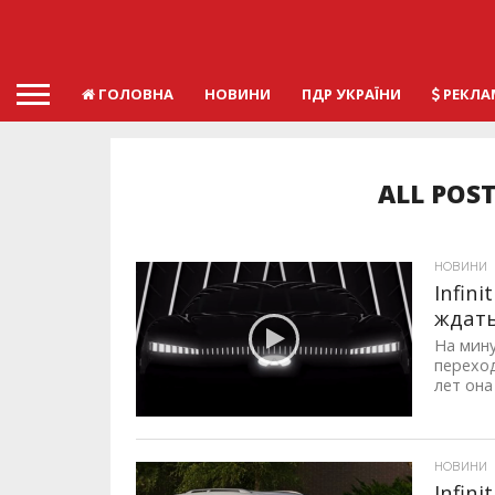
ГОЛОВНА
НОВИНИ
ПДР УКРАЇНИ
РЕКЛА
ALL POST
НОВИНИ
Infin
ждат
На мину
переход
лет она
ID, "post_views_count", true); if ( $post_views >= 1) { ?>
НОВИНИ
Infin