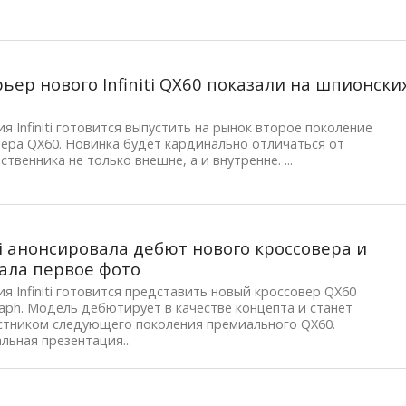
ьер нового Infiniti QX60 показали на шпионски
я Infiniti готовится выпустить на рынок второе поколение
ера QX60. Новинка будет кардинально отличаться от
твенника не только внешне, а и внутренне. ...
iti анонсировала дебют нового кроссовера и
ала первое фото
я Infiniti готовится представить новый кроссовер QX60
ph. Модель дебютирует в качестве концепта и станет
стником следующего поколения премиального QX60.
ьная презентация...