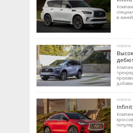
Компани
специа
в линей
ID, "post_views_count", true); if ( $post_views >= 1) { ?>
НОВИНИ
Высок
дебют
Компани
трехряд
произво
добавил
ID, "post_views_count", true); if ( $post_views >= 1) { ?>
НОВИНИ
Infin
Компани
кроссов
популяр