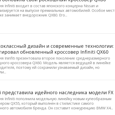
я Infiniti входит в состав японского концерна Nissan и
лизируется на выпуске премиальных автомобилей. Особое мес
ке занимает внедорожник QX80. Его...
оклассный дизайн и современные технологии:
ировал обновленный кроссовер Infiniti QX60
я Ininfiti презентовала второе поколение среднеразмерного
ного кроссовера QX60. Модель является ведущей в линейке
дителя, поэтому ей сохранили узнаваемый дизайн, но
и...
iti представила идейного наследника модели FX
я Infiniti пополнила модельную линейку новым купеобразным
ером QX55, который выполнен в стилистике самого
ного автомобиля бренда. Он составит конкуренцию BMW X4...