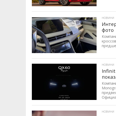
ID, "post_views_count", true); if ( $post_views >= 1) { ?>
НОВИНИ
Интер
фото
Компани
кроссов
предшес
ID, "post_views_count", true); if ( $post_views >= 1) { ?>
НОВИНИ
Infin
показ
Компани
Monogra
предве
Официал
ID, "post_views_count", true); if ( $post_views >= 1) { ?>
НОВИНИ