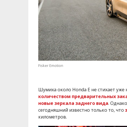
Fisker Emotion
Шумиха около Honda E не стихает уже 
количеством предварительных зак
новые зеркала заднего вида
. Однак
сегодняшний известно только то, что
километров.